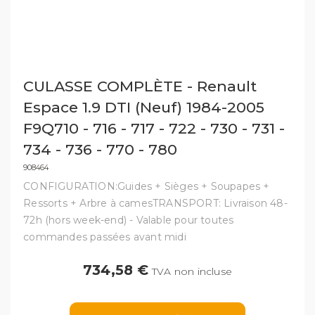
CULASSE COMPLÈTE - Renault
Espace 1.9 DTI (Neuf) 1984-2005
F9Q710 - 716 - 717 - 722 - 730 - 731 -
734 - 736 - 770 - 780
908464
CONFIGURATION:Guides + Sièges + Soupapes +
Ressorts + Arbre à camesTRANSPORT: Livraison 48-
72h (hors week-end) - Valable pour toutes
commandes passées avant midi
734,58 €
TVA non incluse