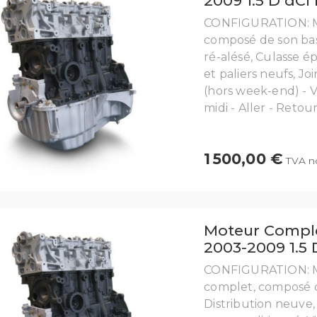
2009 1.5 D dCi
CONFIGURATION: Mo
composé de son bas 
ré-alésé, Culasse é
et paliers neufs, 
(hors week-end) - 
midi - Aller - Retour 
1 500,00 €
TVA no
Moteur Comple
2003-2009 1.5
CONFIGURATION: M
complet, composé d
Distribution neuv