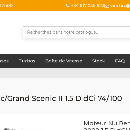
 17h00
+34 617 256 623
ventes@
sses
Turbos
Boîte de Vitesse
Stock
FAQ
c/Grand Scenic II 1.5 D dCi 74/100
Moteur Nu Rena