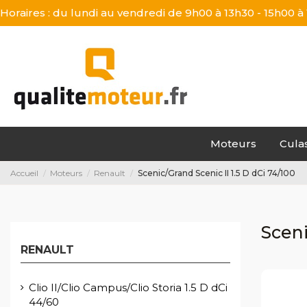
Horaires : du lundi au vendredi de 9h00 à 13h30 - 15h00 à
Moteurs
Cula
Accueil
Moteurs
Renault
Scenic/Grand Scenic II 1.5 D dCi 74/100
Sceni
RENAULT
Clio II/Clio Campus/Clio Storia 1.5 D dCi
44/60