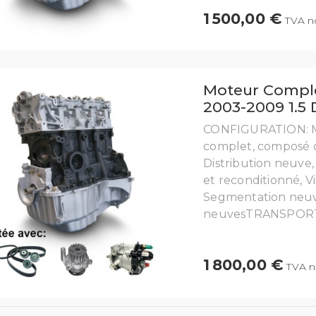
1 500,00 €
TVA no
Moteur Comple
2003-2009 1.5
CONFIGURATION: M
complet, composé d
Distribution neuv
et reconditionné, V
Segmentation neuve,
neuvesTRANSPORT: Li
1 800,00 €
TVA n