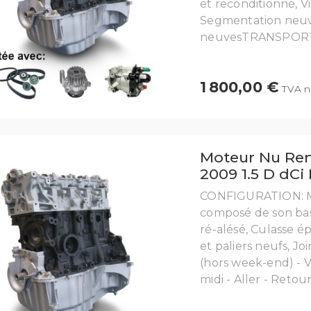
et reconditionné, V
Segmentation neuve,
neuvesTRANSPORT: Li
1 800,00 €
TVA n
Moteur Nu Rena
2009 1.5 D dCi
CONFIGURATION: Mo
composé de son bas 
ré-alésé, Culasse é
et paliers neufs, 
(hors week-end) - 
midi - Aller - Retour 