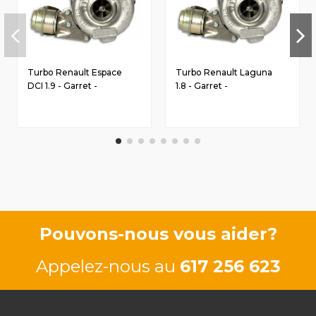
Turbo Renault Espace
Turbo Renault Laguna
DCI 1.9 - Garret -
1.8 - Garret -
8200332125
8200056883
Pouvons-nous vous aider?
Appelez-nous au
617 256 623