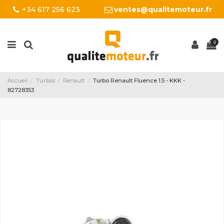
+34 617 256 623
ventes@qualitemoteur.fr
0
Accueil
Turbos
Renault
Turbo Renault Fluence 1.5 - KKK -
82728353