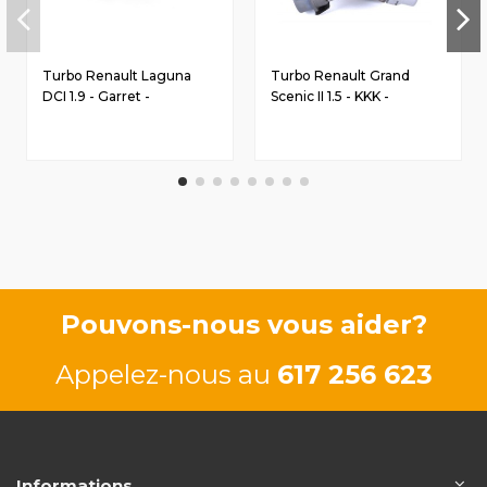
Turbo Renault Laguna
Turbo Renault Grand
DCI 1.9 - Garret -
Scenic II 1.5 - KKK -
7700108052
7701477404
Pouvons-nous vous aider?
Appelez-nous au
617 256 623
Informations