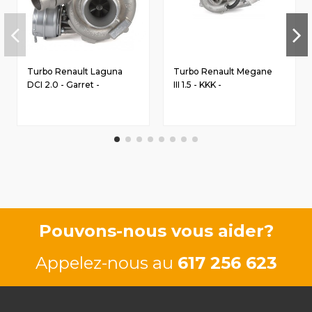
Turbo Renault Laguna
Turbo Renault Megane
DCI 2.0 - Garret -
III 1.5 - KKK -
8200583885
8200728090
Pouvons-nous vous aider?
Appelez-nous au
617 256 623