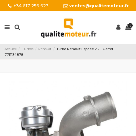
+34 617 256 623
ventes@qualitemoteur.fr
0
Accueil
Turbos
Renault
Turbo Renault Espace 2.2 - Garret -
7711134878