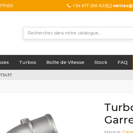
 17h00
+34 617 256 623
ventes@
sses
Turbos
Boîte de Vitesse
Stock
FAQ
1473437
Turbo
Garre
Marque:
Garr