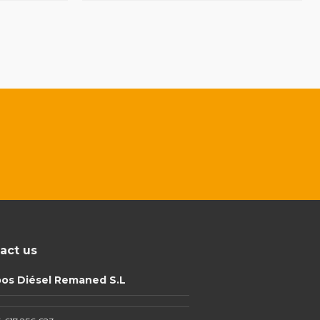
act us
pos Diésel Remaned S.L