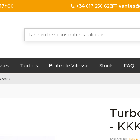
 17h00
+34 617 256 623
ventes@
sses
Turbos
Boîte de Vitesse
Stock
FAQ
476880
Turb
- KK
Marque:
KKK