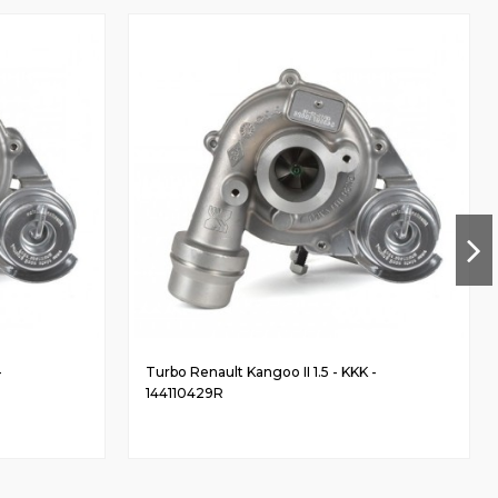
-
Turbo Renault Kangoo II 1.5 - KKK -
144110429R