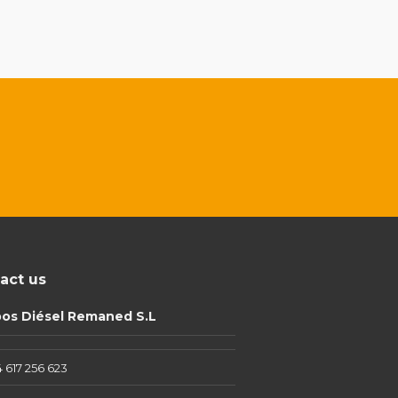
act us
pos Diésel Remaned S.L
 617 256 623