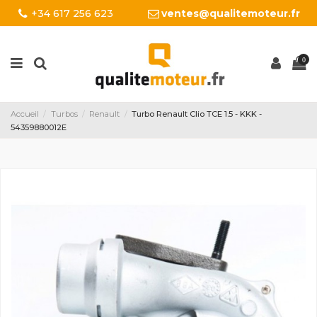
+34 617 256 623
ventes@qualitemoteur.fr
0
Accueil
Turbos
Renault
Turbo Renault Clio TCE 1.5 - KKK -
54359880012E