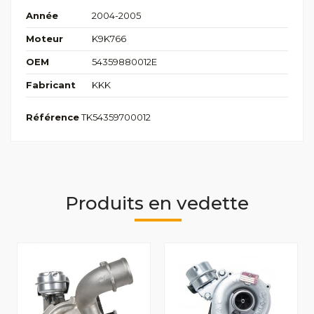
Année
2004-2005
Moteur
K9K766
OEM
54359880012E
Fabricant
KKK
Référence
TK54359700012
Produits en vedette