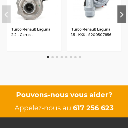
Turbo Renault Laguna
Turbo Renault Laguna
2.2 - Garret -
1.5 - KKK - 8200507856
8200221363
Pouvons-nous vous aider?
Appelez-nous au
617 256 623