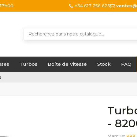
 17h00
+34 617 256 623
ventes@
sses
Turbos
Boîte de Vitesse
Stock
FAQ
2
Turbo
- 82
Marque:
KKK