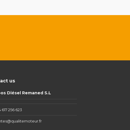
act us
pos Diésel Remaned S.L
 617 256 623
ntes@qualitemoteur.fr