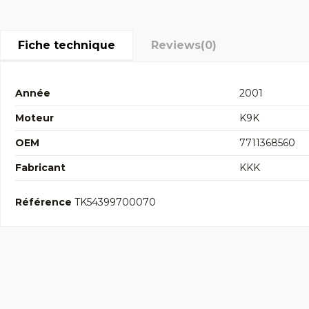
Fiche technique
Reviews
(0)
Année
2001
Moteur
K9K
OEM
7711368560
Fabricant
KKK
Référence
TK54399700070