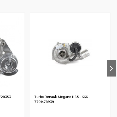
2728353
Turbo Renault Megane III 1.5 - KKK -
7701478939