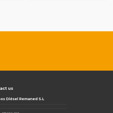
act us
pos Diésel Remaned S.L