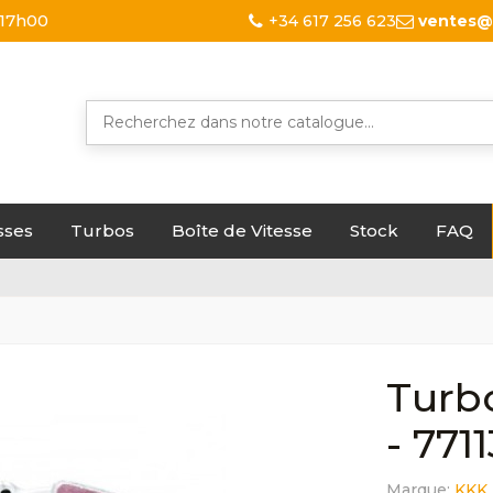
 17h00
+34 617 256 623
ventes@
sses
Turbos
Boîte de Vitesse
Stock
FAQ
Turbo
- 771
Marque:
KKK