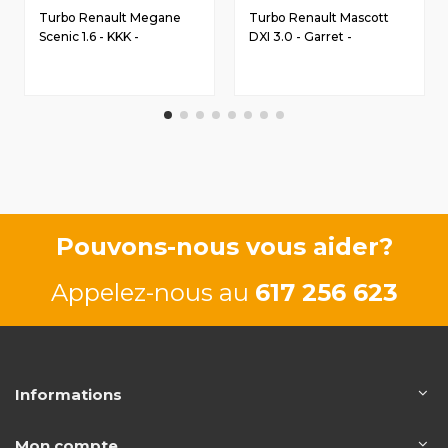
Turbo Renault Megane
Turbo Renault Mascott
Scenic 1.6 - KKK -
DXI 3.0 - Garret -
144117969R
14411DC00B
Pouvons-nous vous aider?
Appelez-nous au
617 256 623
Informations
Mon compte