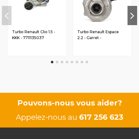
Turbo Renault Clio 1.5 -
Turbo Renault Espace
KKK - 7711135037
2.2 - Garret -
8200221364
Pouvons-nous vous aider?
Appelez-nous au
617 256 623