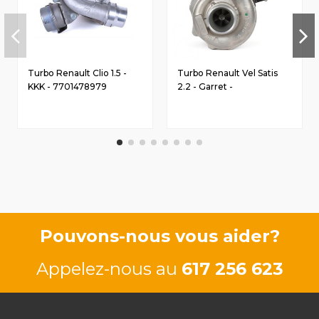
Turbo Renault Clio 1.5 -
Turbo Renault Vel Satis
KKK - 7701478979
2.2 - Garret -
8200221364
Pouvons-nous vous aider?
Appelez-nous au
617 256 623