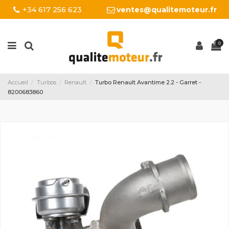
+34 617 256 623
ventes@qualitemoteur.fr
0
Accueil
Turbos
Renault
Turbo Renault Avantime 2.2 - Garret -
8200683860