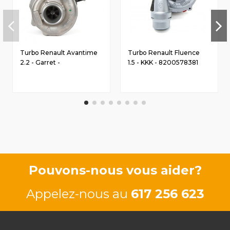
Turbo Renault Avantime
Turbo Renault Fluence
2.2 - Garret -
1.5 - KKK - 8200578381
8200106870
Pouvons-nous vous aider?
Appelez-nous au
617 256 623