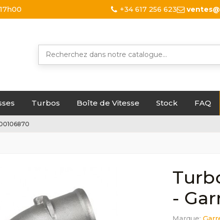
 17h00
+34 617 256 623
ventes@
sses
Turbos
Boîte de Vitesse
Stock
FAQ
8200106870
Turb
- Gar
Marque:
Garr