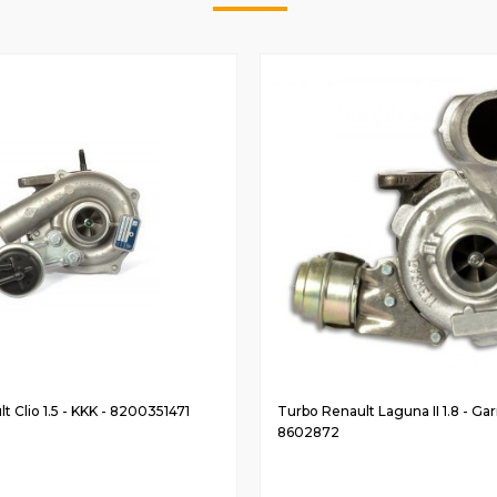
t Clio 1.5 - KKK - 8200351471
Turbo Renault Laguna II 1.8 - Gar
8602872