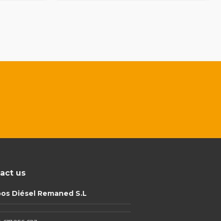
act us
pos Diésel Remaned S.L