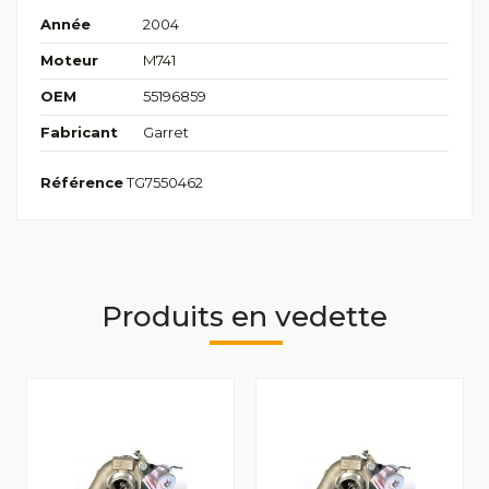
Année
2004
Moteur
M741
OEM
55196859
Fabricant
Garret
Référence
TG7550462
Produits en vedette