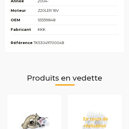
Année
2004-
Moteur
Z20LER 16V
OEM
55559848
Fabricant
KKK
Référence
TK53049700048
Produits en vedette