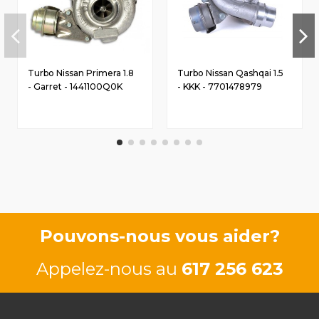
Turbo Nissan Primera 1.8
Turbo Nissan Qashqai 1.5
- Garret - 1441100Q0K
- KKK - 7701478979
Pouvons-nous vous aider?
Appelez-nous au
617 256 623