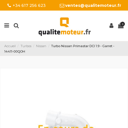
+34 617 256 623
ventes@qualitemoteur.fr
0
Accueil
Turbos
Nissan
Turbo Nissan Primastar DCI 1.9 - Garret -
14411-00QOH