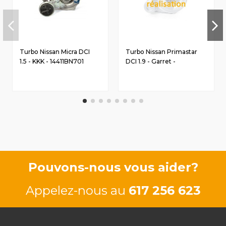
Turbo Nissan Micra DCI
Turbo Nissan Primastar
1.5 - KKK - 14411BN701
DCI 1.9 - Garret -
8200091350A
Pouvons-nous vous aider?
Appelez-nous au
617 256 623