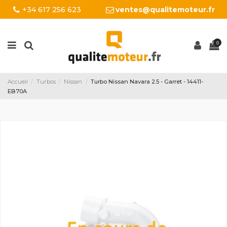
+34 617 256 623
ventes@qualitemoteur.fr
0
Accueil
Turbos
Nissan
Turbo Nissan Navara 2.5 - Garret - 14411-
EB70A