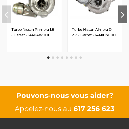
Turbo Nissan Primera 1.8
Turbo Nissan Almera DI
- Garret - 14411AW301
2.2 - Garret - 14411BN800
Pouvons-nous vous aider?
Appelez-nous au
617 256 623