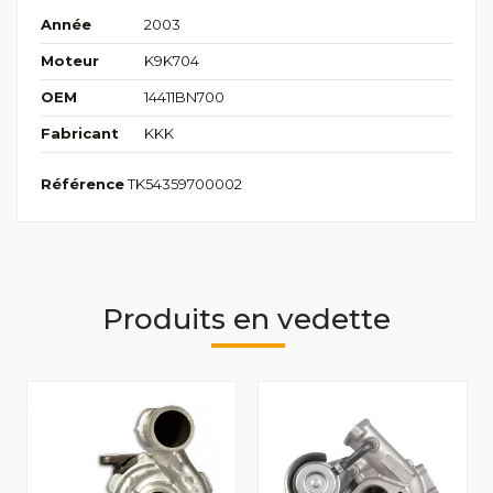
Année
2003
Moteur
K9K704
OEM
14411BN700
Fabricant
KKK
Référence
TK54359700002
Produits en vedette