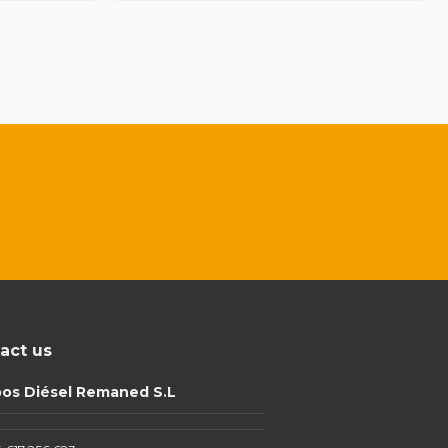
act us
pos Diésel Remaned S.L