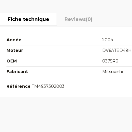
Fiche technique
Reviews
(0)
Année
2004
Moteur
DV6ATED49H
OEM
0375R0
Fabricant
Mitsubishi
Référence
TM4937302003