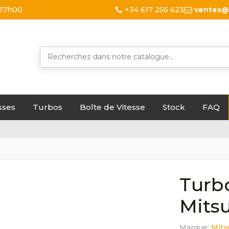
 17h00
+34 617 256 623
ventes@
sses
Turbos
Boîte de Vitesse
Stock
FAQ
Turbo
Mitsu
Marque:
Mits