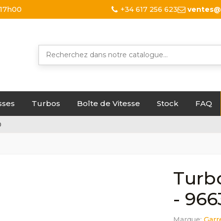
 17h00
+34 617 256 623
ventes@
sses
Turbos
Boîte de Vitesse
Stock
FAQ
0
Turbo
- 96
Marque:
Garr