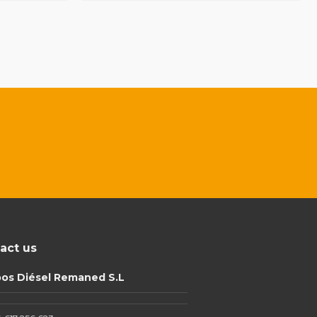
act us
pos Diésel Remaned S.L