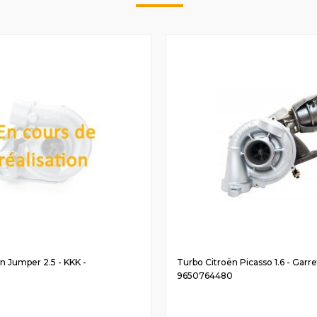
n Jumper 2.5 - KKK -
Turbo Citroën Picasso 1.6 - Garre
9650764480