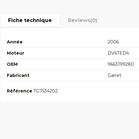
Fiche technique
Reviews
(0)
Année
2006
Moteur
DV6TED4
OEM
9663199280
Fabricant
Garret
Référence
TG7534202