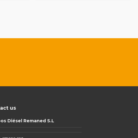
act us
pos Diésel Remaned S.L