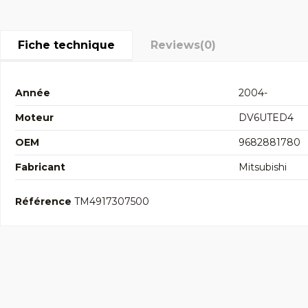
Fiche technique
Reviews
(0)
Année
2004-
Moteur
DV6UTED4
OEM
9682881780
Fabricant
Mitsubishi
Référence
TM4917307500