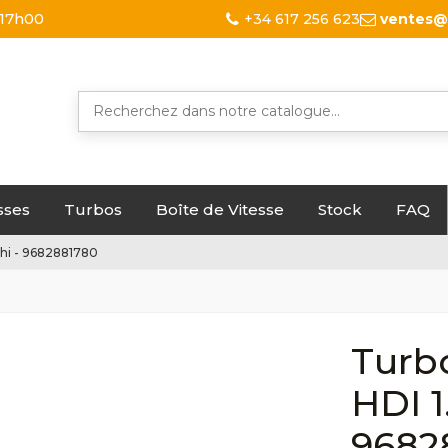
 17h00
+34 617 256 623
ventes@
sses
Turbos
Boîte de Vitesse
Stock
FAQ
shi - 9682881780
Turbo
HDI 1
9682