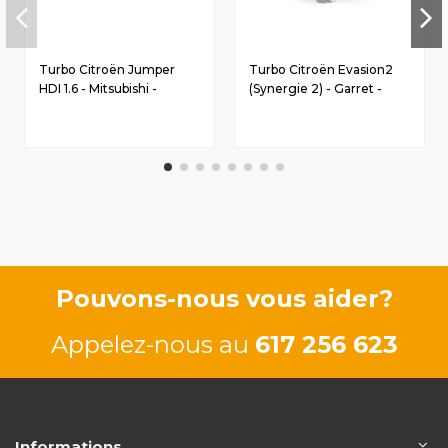
Turbo Citroën Jumper
Turbo Citroën Evasion2
HDI 1.6 - Mitsubishi -
(Synergie 2) - Garret -
9682881780
71723516
Pouvons-nous vous aider?
Appelez-nous au
617 256 623
Informations