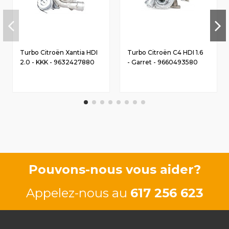
Turbo Citroën Xantia HDI
Turbo Citroën C4 HDI 1.6
2.0 - KKK - 9632427880
- Garret - 9660493580
Pouvons-nous vous aider?
Appelez-nous au
617 256 623