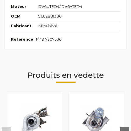
Moteur
DV6UTED4/ DV6ATED4
OEM
9682881380
Fabricant
Mitsubishi
Référence
TM4917307500
Produits en vedette