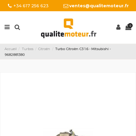
+34 617 256 623
ventes@qualitemoteur.fr
0
Accueil
Turbos
Citroën
Turbo Citroën C3 1.6 - Mitsubishi -
9682881380