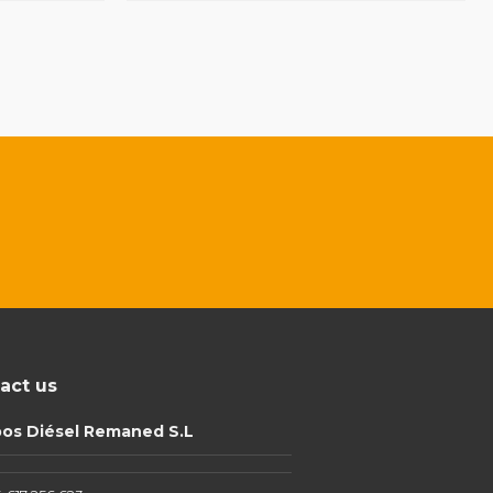
act us
pos Diésel Remaned S.L