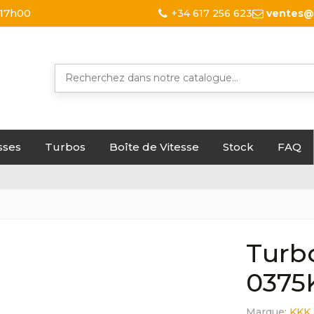
 17h00
+34 617 256 623
ventes@
sses
Turbos
Boîte de Vitesse
Stock
FAQ
Turbo
0375
Marque:
KKK