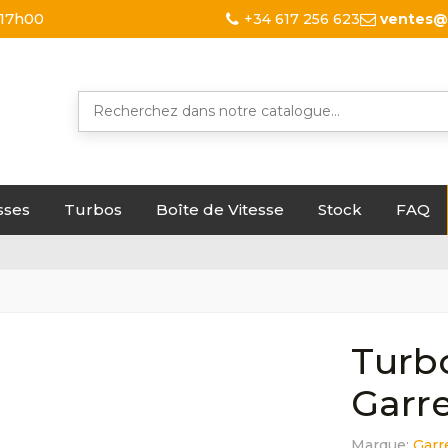
 17h00
+34 617 256 623
ventes@
sses
Turbos
Boîte de Vitesse
Stock
FAQ
Turbo
Garre
Marque:
Garr