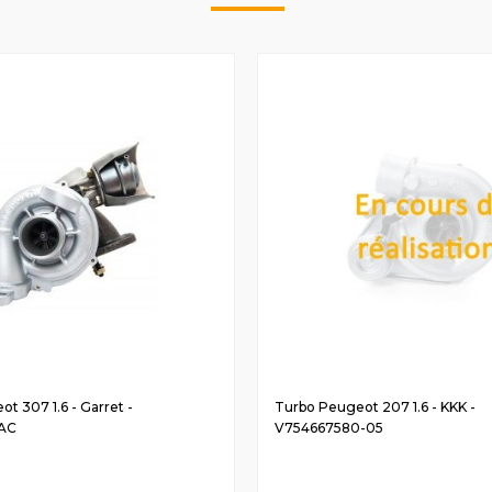
t 307 1.6 - Garret -
Turbo Peugeot 207 1.6 - KKK -
AC
V754667580-05