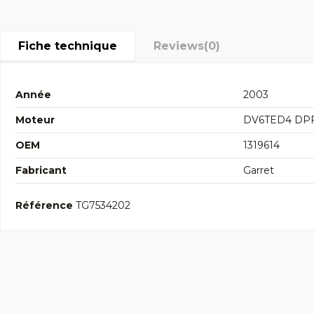
Fiche technique
Reviews
(0)
Année
2003
Moteur
DV6TED4 DP
OEM
1319614
Fabricant
Garret
Référence
TG7534202