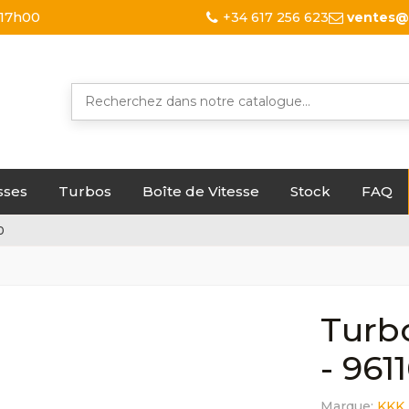
 17h00
+34 617 256 623
ventes@
sses
Turbos
Boîte de Vitesse
Stock
FAQ
0
Turbo
- 961
Marque:
KKK