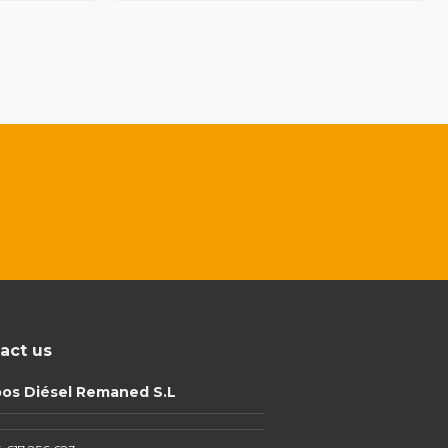
act us
pos Diésel Remaned S.L