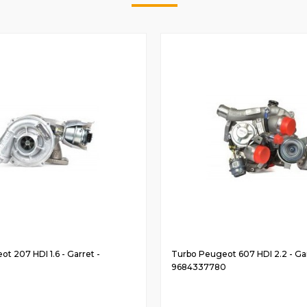
t 207 HDI 1.6 - Garret -
Turbo Peugeot 607 HDI 2.2 - Gar
0
9684337780