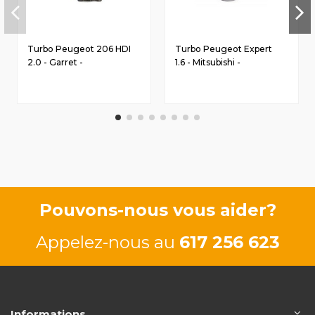
Turbo Peugeot 206 HDI
Turbo Peugeot Expert
2.0 - Garret -
1.6 - Mitsubishi -
9645247280
71789729
Pouvons-nous vous aider?
Appelez-nous au
617 256 623
Informations