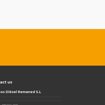
act us
pos Diésel Remaned S.L