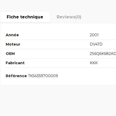
Fiche technique
Reviews
(0)
Année
2001
Moteur
DV4TD
OEM
2S6Q6K682A
Fabricant
KKK
Référence
TK54359700009