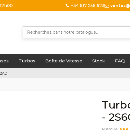
 17h00
+34 617 256 623
ventes@
sses
Turbos
Boîte de Vitesse
Stock
FAQ
82AD
Turbo
- 2S
Marque:
KKK