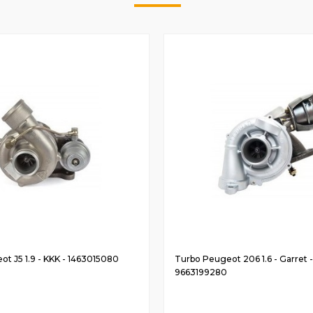
t J5 1.9 - KKK - 1463015080
Turbo Peugeot 206 1.6 - Garret -
9663199280