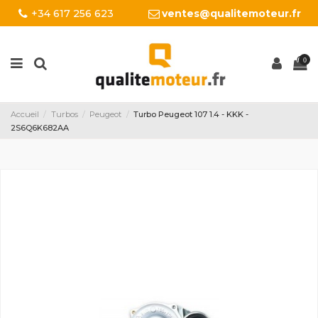
+34 617 256 623
ventes@qualitemoteur.fr
0
Accueil
Turbos
Peugeot
Turbo Peugeot 107 1.4 - KKK -
2S6Q6K682AA