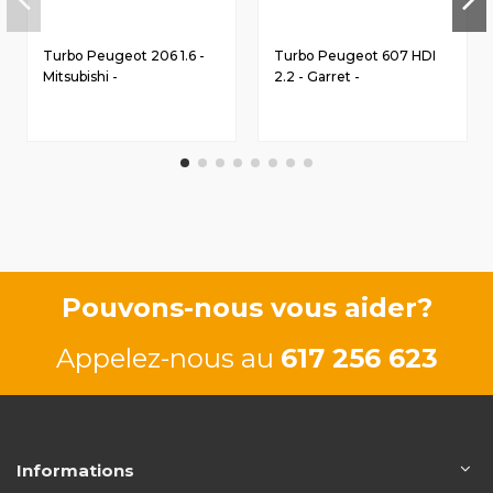
Turbo Peugeot 206 1.6 -
Turbo Peugeot 607 HDI
Mitsubishi -
2.2 - Garret -
3M5Q6K582DC
9640254880
Pouvons-nous vous aider?
Appelez-nous au
617 256 623
Informations