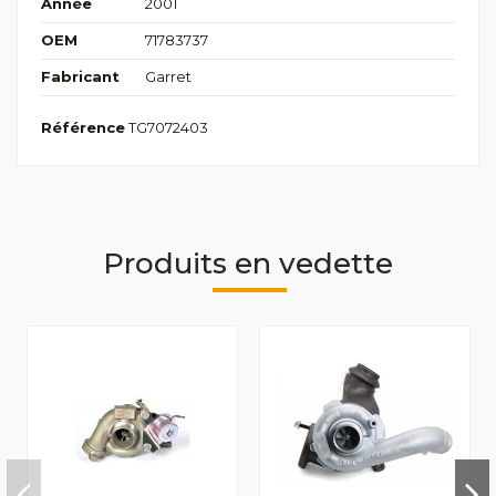
Année
2001
OEM
71783737
Fabricant
Garret
Référence
TG7072403
Produits en vedette