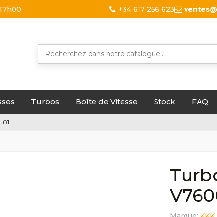
 17h00
+34 617 256 623
ventes@
sses
Turbos
Boîte de Vitesse
Stock
FAQ
-01
Turb
V760
Marque:
KKK