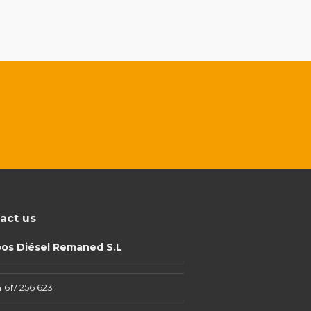
act us
pos Diésel Remaned S.L
 617 256 623