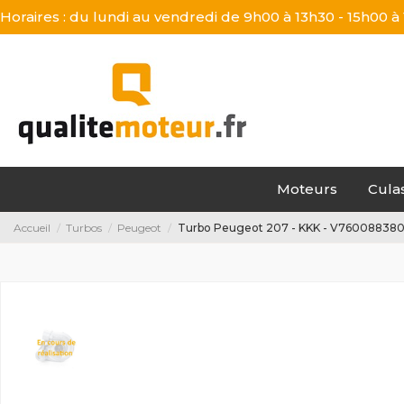
Horaires : du lundi au vendredi de 9h00 à 13h30 - 15h00 à
Moteurs
Cula
Accueil
Turbos
Peugeot
Turbo Peugeot 207 - KKK - V760088380