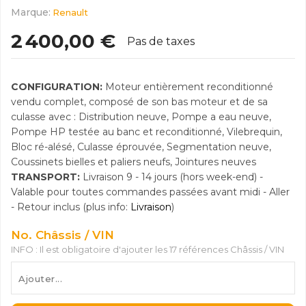
Marque:
Renault
2 400,00 €
Pas de taxes
CONFIGURATION:
Moteur entièrement reconditionné
vendu complet, composé de son bas moteur et de sa
culasse avec : Distribution neuve, Pompe a eau neuve,
Pompe HP testée au banc et reconditionné, Vilebrequin,
Bloc ré-alésé, Culasse éprouvée, Segmentation neuve,
Coussinets bielles et paliers neufs, Jointures neuves
TRANSPORT:
Livraison 9 - 14 jours (hors week-end) -
Valable pour toutes commandes passées avant midi - Aller
- Retour inclus (plus info:
Livraison
)
No. Châssis / VIN
INFO : Il est obligatoire d'ajouter les 17 références Châssis / VIN