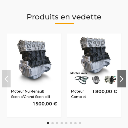
Produits en vedette
1 800,00 €
Moteur Nu Renault
Moteur
Scenic/Grand Scenic III
Complet
Dès 2009 1.5 D dCi
Renault
1 500,00 €
K9K837 81/110 CV
Megane III
Dès 2008
1.5 D dCi
K9K837