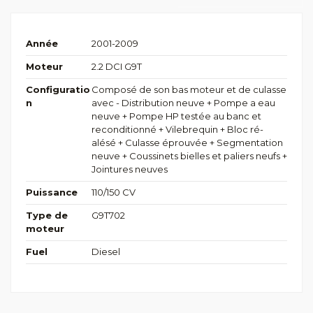
Année
2001-2009
Moteur
2.2 DCI G9T
Configuratio
Composé de son bas moteur et de culasse
n
avec - Distribution neuve + Pompe a eau
neuve + Pompe HP testée au banc et
reconditionné + Vilebrequin + Bloc ré-
alésé + Culasse éprouvée + Segmentation
neuve + Coussinets bielles et paliers neufs +
Jointures neuves
Puissance
110/150 CV
Type de
G9T702
moteur
Fuel
Diesel