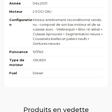
Année
Dès 2001
Moteur
2.5 DCI G9U
Configuratio
Moteur entièrement reconditionné vendu
n
nu - composé de son bas moteur et de sa
culasse avec - Vilebrequin + Bloc ré-alésé +
Culasse éprouvée + Segmentation neuve +
Coussinets bielles et paliers neufs +
Jointures neuves
Puissance
107/145
Type de
G9U630
moteur
Fuel
Diesel
Produits en vedette