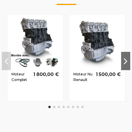
1 800,00 €
1 500,00 €
Moteur
Moteur Nu
Complet
Renault
Renault
Modus
Megane III
2004-
Dès 2008
2008 1.5 D
1.5 D dCi
dCi
K9K834
K9K750
66/90 CV
63/86 CV