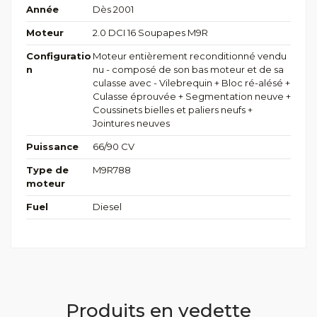
Année
Dès 2001
Moteur
2.0 DCI 16 Soupapes M9R
Configuratio
Moteur entièrement reconditionné vendu
n
nu - composé de son bas moteur et de sa
culasse avec - Vilebrequin + Bloc ré-alésé +
Culasse éprouvée + Segmentation neuve +
Coussinets bielles et paliers neufs +
Jointures neuves
Puissance
66/90 CV
Type de
M9R788
moteur
Fuel
Diesel
Produits en vedette