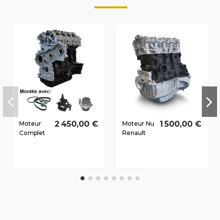
2 450,00 €
1 500,00 €
Moteur
Moteur Nu
Complet
Renault
Renault
Megane III
Master II
Dès 2008
1998-2010
1.5 D dCi
2.5 D dCi
K9K837
G9U754
81/110 CV
74/100 CV