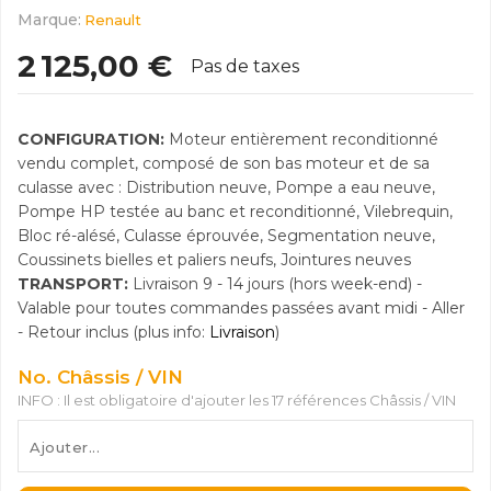
Marque:
Renault
2 125,00 €
Pas de taxes
CONFIGURATION:
Moteur entièrement reconditionné
vendu complet, composé de son bas moteur et de sa
culasse avec : Distribution neuve, Pompe a eau neuve,
Pompe HP testée au banc et reconditionné, Vilebrequin,
Bloc ré-alésé, Culasse éprouvée, Segmentation neuve,
Coussinets bielles et paliers neufs, Jointures neuves
TRANSPORT:
Livraison 9 - 14 jours (hors week-end) -
Valable pour toutes commandes passées avant midi - Aller
- Retour inclus (plus info:
Livraison
)
No. Châssis / VIN
INFO : Il est obligatoire d'ajouter les 17 références Châssis / VIN