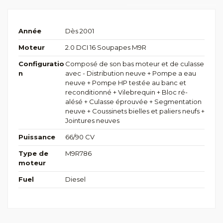
Année
Dès 2001
Moteur
2.0 DCI 16 Soupapes M9R
Configuratio
Composé de son bas moteur et de culasse
n
avec - Distribution neuve + Pompe a eau
neuve + Pompe HP testée au banc et
reconditionné + Vilebrequin + Bloc ré-
alésé + Culasse éprouvée + Segmentation
neuve + Coussinets bielles et paliers neufs +
Jointures neuves
Puissance
66/90 CV
Type de
M9R786
moteur
Fuel
Diesel