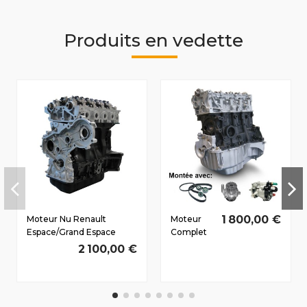
Produits en vedette
1 800,00 €
Moteur Nu Renault
Moteur
Espace/Grand Espace
Complet
(JEO) Dès 2002 2.2 D dCi
Renault
2 100,00 €
G9T645 103/140 CV
Modus
2004-
2008 1.5 D
dCi