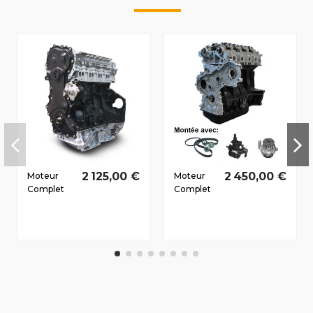
2 125,00 €
2 450,00 €
Moteur
Moteur
Complet
Complet
Renault
Renault
Megane III
Master II
Dès 2008
1998-2010
2.0 D dCi
2.5 D dCi
M9R613
G9U750
110/150
73/99 CV