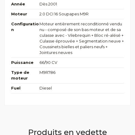
Année
Dès 2001
Moteur
2.0 DCI 16 Soupapes M9R
Configuratio
Moteur entièrement reconditionné vendu
n
nu - composé de son bas moteur et de sa
culasse avec - Vilebrequin + Bloc ré-alésé +
Culasse éprouvée + Segmentation neuve +
Coussinets bielles et paliers neufs +
Jointures neuves
Puissance
66/90 CV
Type de
M9R786
moteur
Fuel
Diesel
Produits en vedette