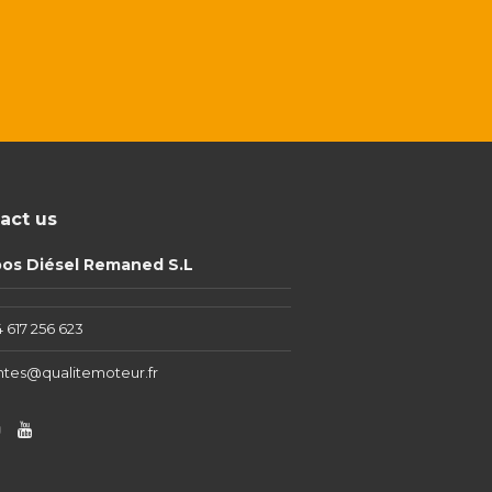
act us
pos Diésel Remaned S.L
 617 256 623
ntes@qualitemoteur.fr