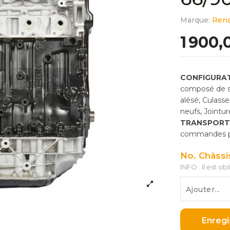
Marque:
Rena
1 900,
CONFIGURAT
composé de so
alésé, Culass
neufs, Jointu
TRANSPORT
commandes pas
No. Châssi
INFO : Il est ob
Enregi