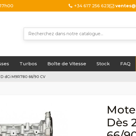
 17h00
+34 617 256 623
ventes@
sses
Turbos
Boîte de Vitesse
Stock
FAQ
.0 D dCi M9R780 66/90 CV
Moteu
Dès 
66/9