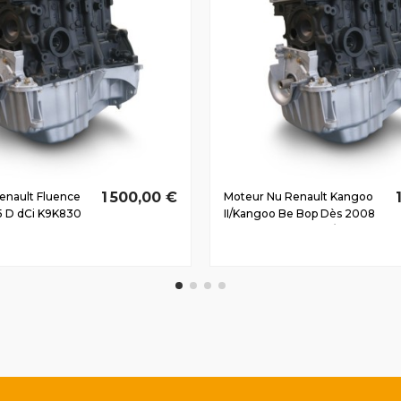
1 500,00 €
enault Fluence
Moteur Nu Renault Kangoo
5 D dCi K9K830
II/Kangoo Be Bop Dès 2008
1.5 D dCi K9K808 76/103