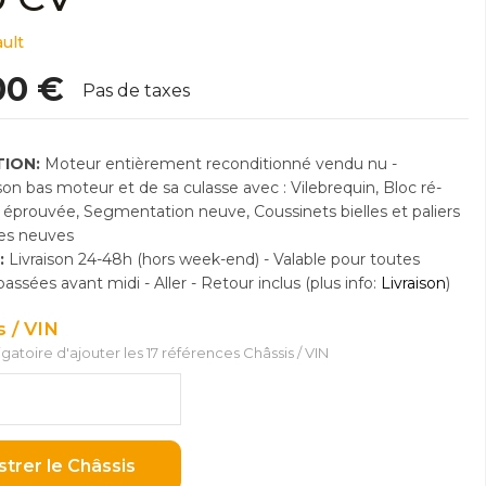
ult
00 €
Pas de taxes
ION:
Moteur entièrement reconditionné vendu nu -
n bas moteur et de sa culasse avec : Vilebrequin, Bloc ré-
e éprouvée, Segmentation neuve, Coussinets bielles et paliers
res neuves
:
Livraison 24-48h (hors week-end) - Valable pour toutes
sées avant midi - Aller - Retour inclus (plus info:
Livraison
)
s / VIN
ligatoire d'ajouter les 17 références Châssis / VIN
strer le Châssis