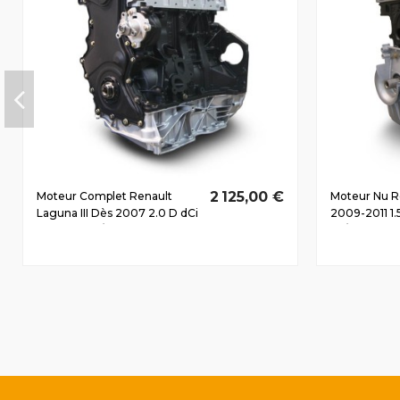
2 125,00 €
Moteur Complet Renault
Moteur Nu R
Laguna III Dès 2007 2.0 D dCi
2009-2011 1.
M9R742 110/150
63/85 CV