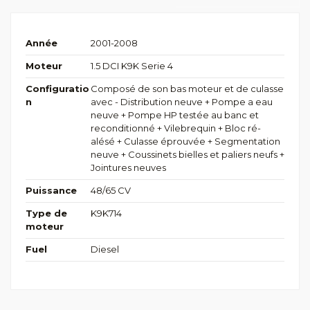
Année
2001-2008
Moteur
1.5 DCI K9K Serie 4
Configuratio
Composé de son bas moteur et de culasse
n
avec - Distribution neuve + Pompe a eau
neuve + Pompe HP testée au banc et
reconditionné + Vilebrequin + Bloc ré-
alésé + Culasse éprouvée + Segmentation
neuve + Coussinets bielles et paliers neufs +
Jointures neuves
Puissance
48/65 CV
Type de
K9K714
moteur
Fuel
Diesel