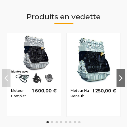
Produits en vedette
1 600,00 €
1 250,00 €
Moteur
Moteur Nu
Complet
Renault
Renault
Megane II
Laguna II
2002-2010
2005-
1.9 D dCi
2007 1.9 D
F9Q800
dCi
88/120 CV