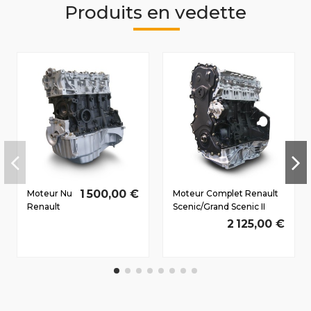
Produits en vedette
1 500,00 €
Moteur Nu
Moteur Complet Renault
Renault
Scenic/Grand Scenic II
Megane III
2003-2009 2.0 D dCi
2 125,00 €
Dès 2008
M9R722 110/150 CV
1.5 D dCi
K9K830
63/85 CV