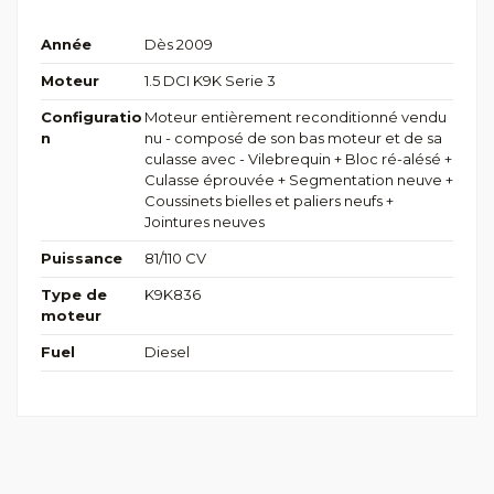
Année
Dès 2009
Moteur
1.5 DCI K9K Serie 3
Configuratio
Moteur entièrement reconditionné vendu
n
nu - composé de son bas moteur et de sa
culasse avec - Vilebrequin + Bloc ré-alésé +
Culasse éprouvée + Segmentation neuve +
Coussinets bielles et paliers neufs +
Jointures neuves
Puissance
81/110 CV
Type de
K9K836
moteur
Fuel
Diesel