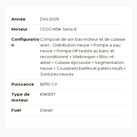
Année
Dès 2009
Moteur
1.5 DCI K9K Serie 6
Configuratio
Composé de son bas moteur et de culasse
n
avec - Distribution neuve + Pompe a eau
neuve + Pompe HP testée au banc et
reconditionné + Vilebrequin + Bloc ré-
alésé + Culasse éprouvée + Segmentation
neuve + Coussinets bielles et paliers neufs +
Jointures neuves
Puissance
81/110 CV
Type de
K9K837
moteur
Fuel
Diesel