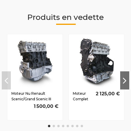
Produits en vedette
2 125,00 €
Moteur Nu Renault
Moteur
Scenic/Grand Scenic III
Complet
Dès 2009 1.5 D dCi
Renault
1 500,00 €
K9K830 63/86 CV
Laguna III
Dès 2007
2.0 D dCi
M9R800