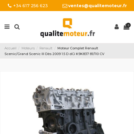
+34 617 256 623
ventes@qualitemoteur.fr
0
Accueil
Moteurs
Renault
Moteur Complet Renault
Scenic/Grand Scenic III Dès 2009 1.5 D dCi K9K837 81/110 CV