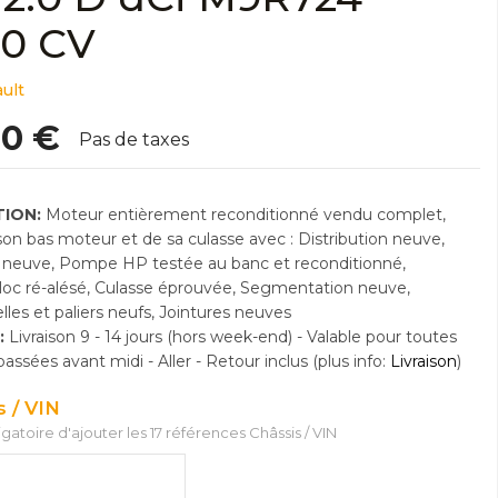
50 CV
ult
00 €
Pas de taxes
ION:
Moteur entièrement reconditionné vendu complet,
n bas moteur et de sa culasse avec : Distribution neuve,
neuve, Pompe HP testée au banc et reconditionné,
Bloc ré-alésé, Culasse éprouvée, Segmentation neuve,
lles et paliers neufs, Jointures neuves
:
Livraison 9 - 14 jours (hors week-end) - Valable pour toutes
sées avant midi - Aller - Retour inclus (plus info:
Livraison
)
s / VIN
ligatoire d'ajouter les 17 références Châssis / VIN