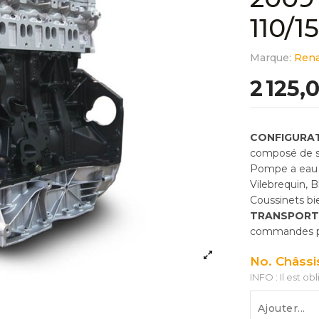
110/1
Marque:
Rena
2 125,
CONFIGURAT
composé de so
Pompe a eau 
Vilebrequin, 
Coussinets bie
TRANSPORT
commandes pas
No. Châssi
INFO : Il est ob