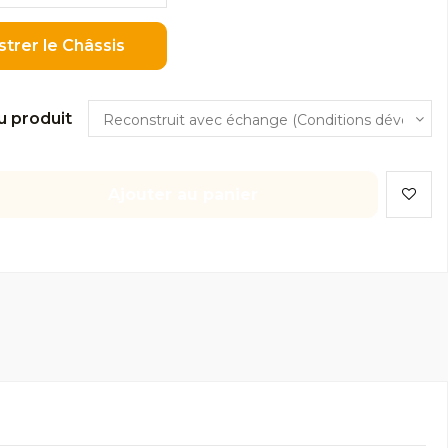
strer le Châssis
u produit
Ajouter au panier