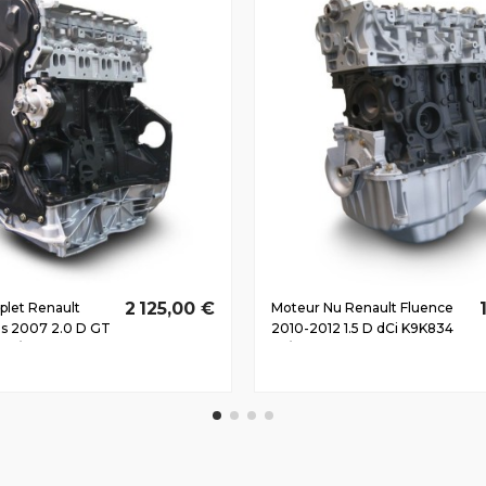
2 125,00 €
let Renault
Moteur Nu Renault Fluence
ès 2007 2.0 D GT
2010-2012 1.5 D dCi K9K834
132/180
66/90 CV