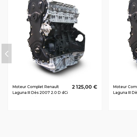
2 125,00 €
Moteur Complet Renault
Moteur Comp
Laguna III Dès 2007 2.0 D dCi
Laguna III D
M9R805 110/150
dCi M9R816 