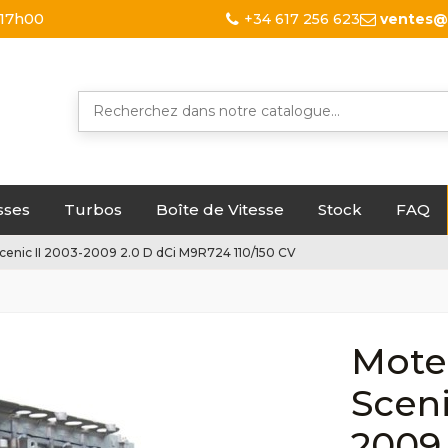
 17h00
+34 617 256 623
ventes@
sses
Turbos
Boîte de Vitesse
Stock
FAQ
cenic II 2003-2009 2.0 D dCi M9R724 110/150 CV
Mote
Sceni
2009