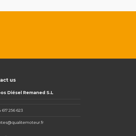
act us
pos Diésel Remaned S.L
 617 256 623
ntes@qualitemoteur.fr