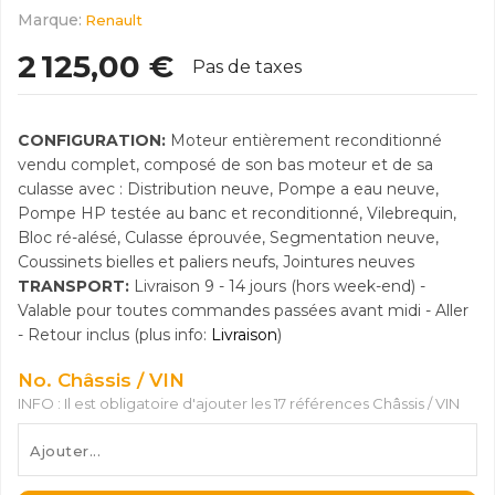
Marque:
Renault
2 125,00 €
Pas de taxes
CONFIGURATION:
Moteur entièrement reconditionné
vendu complet, composé de son bas moteur et de sa
culasse avec : Distribution neuve, Pompe a eau neuve,
Pompe HP testée au banc et reconditionné, Vilebrequin,
Bloc ré-alésé, Culasse éprouvée, Segmentation neuve,
Coussinets bielles et paliers neufs, Jointures neuves
TRANSPORT:
Livraison 9 - 14 jours (hors week-end) -
Valable pour toutes commandes passées avant midi - Aller
- Retour inclus (plus info:
Livraison
)
No. Châssis / VIN
INFO : Il est obligatoire d'ajouter les 17 références Châssis / VIN