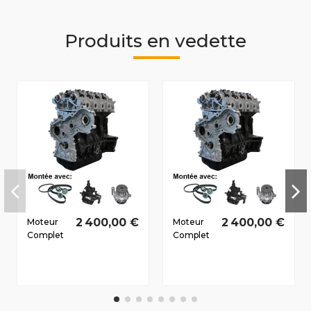
Produits en vedette
2 400,00 €
2 400,00 €
Moteur
Moteur
Complet
Complet
Renault
Renault
Laguna II
Laguna II
2001-
2005-
2005 2.2
2007 2.2
D dCi
D dCi