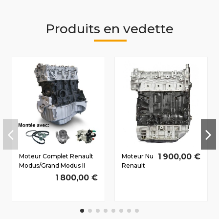
Produits en vedette
1 900,00 €
Moteur Complet Renault
Moteur Nu
Modus/Grand Modus II
Renault
Dès 2008 1.5 D dCi
Laguna III
1 800,00 €
K9K770 55/75 CV
Dès 2007
2.0 D dCi
M9R815
129/175