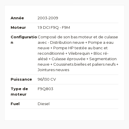
Année
2003-2009
Moteur
1.9 DCI F9Q - F9M
Configuratio
Composé de son bas moteur et de culasse
n
avec - Distribution neuve + Pompe a eau
neuve + Pompe HP testée au banc et
reconditionné + Vilebrequin + Bloc ré-
alésé + Culasse éprouvée + Segmentation
neuve + Coussinets bielles et paliers neufs +
Jointures neuves
Puissance
96/130 CV
Type de
F9Q803
moteur
Fuel
Diesel