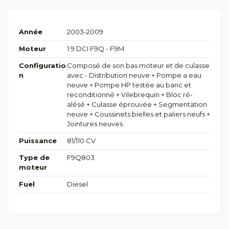
Année
2003-2009
Moteur
1.9 DCI F9Q - F9M
Configuratio
Composé de son bas moteur et de culasse
n
avec - Distribution neuve + Pompe a eau
neuve + Pompe HP testée au banc et
reconditionné + Vilebrequin + Bloc ré-
alésé + Culasse éprouvée + Segmentation
neuve + Coussinets bielles et paliers neufs +
Jointures neuves
Puissance
81/110 CV
Type de
F9Q803
moteur
Fuel
Diesel