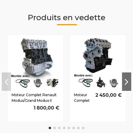
Produits en vedette
2 450,00 €
Moteur Complet Renault
Moteur
Modus/Grand Modus II
Complet
Dès 2008 1.5 D dCi
Renault
1 800,00 €
K9K768 50/68 CV
Master II
1998-2010
2.5 D dCi
G9U726