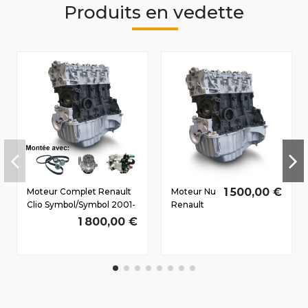
Produits en vedette
1 500,00 €
Moteur Complet Renault
Moteur Nu
Clio Symbol/Symbol 2001-
Renault
2008 1.5 D dCi K9K740
Kangoo
1 800,00 €
47/65 CV
1998-2009
1.5 D dCi
K9K700
48/65 CV