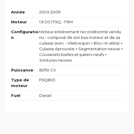
Année
2003-2009
Moteur
1.9 DCI F9Q - F9M
Configuratio
Moteur entièrement reconditionné vendu
n
nu - composé de son bas moteur et de sa
culasse avec - Vilebrequin + Bloc ré-alésé +
Culasse éprouvée + Segmentation neuve +
Coussinets bielles et paliers neufs +
Jointures neuves
Puissance
81/110 CV
Type de
F9Q803
moteur
Fuel
Diesel