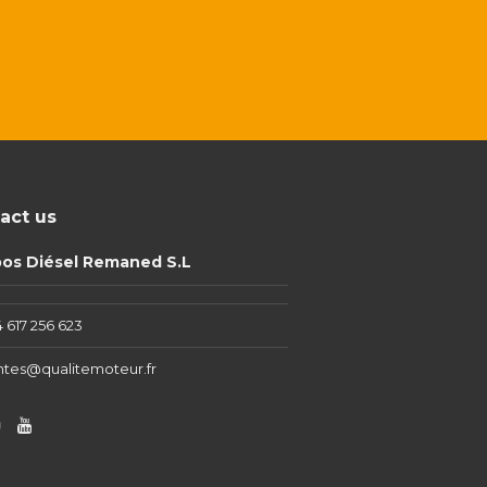
act us
pos Diésel Remaned S.L
 617 256 623
ntes@qualitemoteur.fr