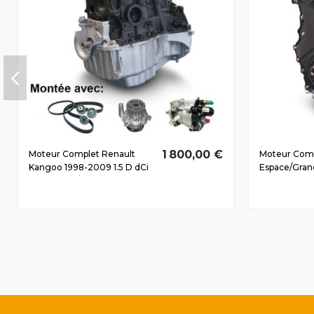
1 800,00 €
Moteur Complet Renault
Moteur Comp
Kangoo 1998-2009 1.5 D dCi
Espace/Gran
K9K700 59/80 CV
Dès 2002 2.
110/150