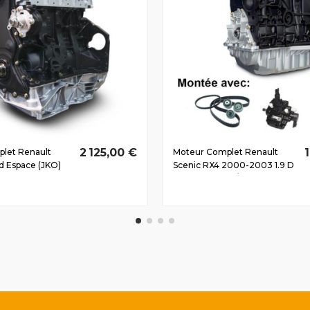
2 125,00 €
let Renault
Moteur Complet Renault
d Espace (JKO)
Scenic RX4 2000-2003 1.9 D
0 D dCi M9R74
dCi F9Q748 75/102 CV