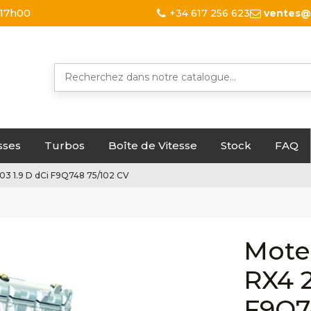
 17h00
+34 617 256 623
ventes@
sses
Turbos
Boîte de Vitesse
Stock
FAQ
3 1.9 D dCi F9Q748 75/102 CV
Mote
RX4 2
F9Q7