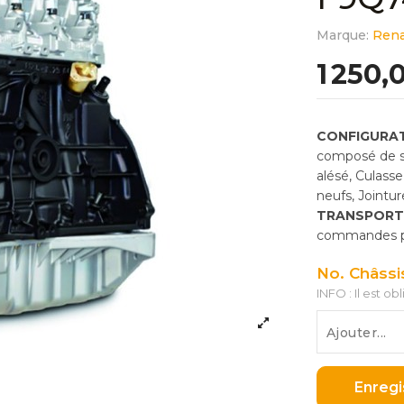
Marque:
Rena
1 250,
CONFIGURAT
composé de so
alésé, Culass
neufs, Jointu
TRANSPORT
commandes pas
No. Châssi
INFO : Il est ob
Enregi