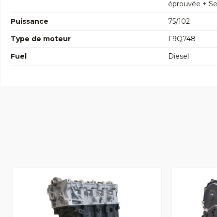
éprouvée + Seg
Puissance
75/102
Type de moteur
F9Q748
Fuel
Diesel