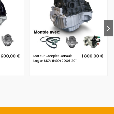
1 600,00 €
1 800,00 €
Moteur Complet Renault
Logan MCV (KSO) 2006-2011
1.5 D dCi K9K796 63/85 CV