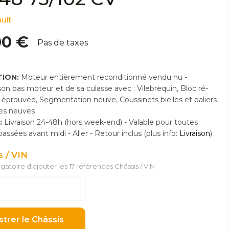
ult
00 €
Pas de taxes
ION:
Moteur entièrement reconditionné vendu nu -
n bas moteur et de sa culasse avec : Vilebrequin, Bloc ré-
e éprouvée, Segmentation neuve, Coussinets bielles et paliers
res neuves
:
Livraison 24-48h (hors week-end) - Valable pour toutes
sées avant midi - Aller - Retour inclus (plus info:
Livraison
)
s / VIN
ligatoire d'ajouter les 17 références Châssis / VIN
strer le Châssis