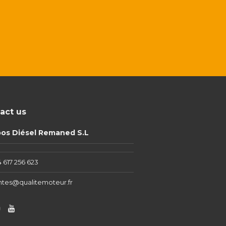
act us
pos Diésel Remaned S.L
 617 256 623
ntes@qualitemoteur.fr