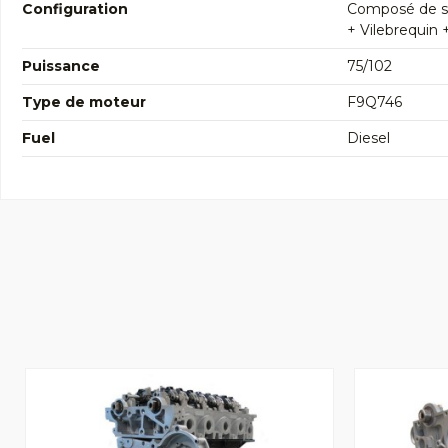
Configuration
Composé de so
+ Vilebrequin 
Puissance
75/102
Type de moteur
F9Q746
Fuel
Diesel