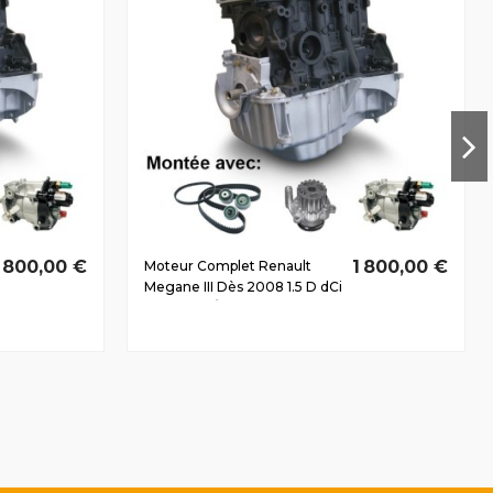
1 800,00 €
1 800,00 €
Moteur Complet Renault
Megane III Dès 2008 1.5 D dCi
K9K846 81/110 CV