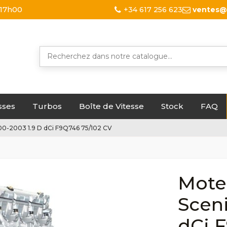
 17h00
+34 617 256 623
ventes@
sses
Turbos
Boîte de Vitesse
Stock
FAQ
0-2003 1.9 D dCi F9Q746 75/102 CV
Mote
Sceni
dCi 