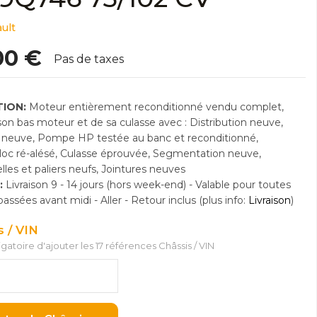
ult
00 €
Pas de taxes
ION:
Moteur entièrement reconditionné vendu complet,
n bas moteur et de sa culasse avec : Distribution neuve,
neuve, Pompe HP testée au banc et reconditionné,
Bloc ré-alésé, Culasse éprouvée, Segmentation neuve,
lles et paliers neufs, Jointures neuves
:
Livraison 9 - 14 jours (hors week-end) - Valable pour toutes
sées avant midi - Aller - Retour inclus (plus info:
Livraison
)
s / VIN
ligatoire d'ajouter les 17 références Châssis / VIN