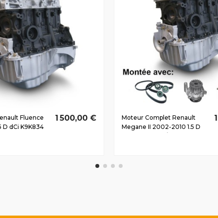
1 500,00 €
enault Fluence
Moteur Complet Renault
5 D dCi K9K834
Megane II 2002-2010 1.5 D
dCi K9K729 60/80 CV