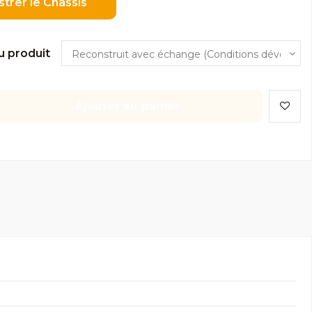
strer le Châssis
u produit
Ajouter au panier