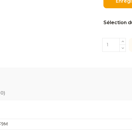
Enregi
Sélection d
(0)
 F9M