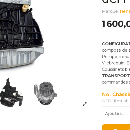
Marque:
Rena
1 600,
CONFIGURAT
composé de so
Pompe a eau 
Vilebrequin, 
Coussinets bie
TRANSPORT
commandes pas
No. Châssi
INFO : Il est ob